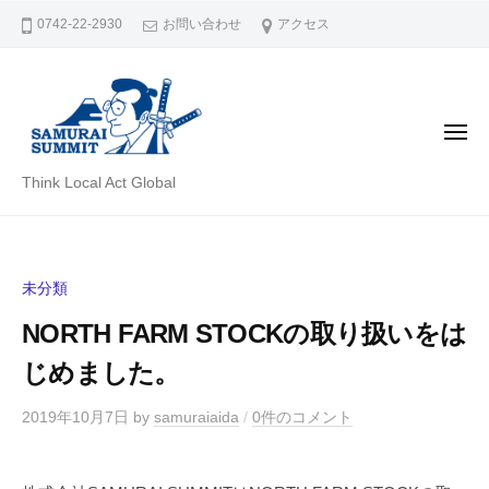
株
コ
0742-22-2930
お問い合わせ
アクセス
式
ン
会
テ
社
ン
S
A
ツ
メ
ニ
M
へ
ュ
株
ー
U
Think Local Act Global
ス
R
式
キ
A
会
ッ
I
社
プ
S
未分類
S
U
NORTH FARM STOCKの取り扱いをは
A
M
M
M
じめました。
I
U
2019年10月7日
by
samuraiaida
/
0件のコメント
T
R
A
I