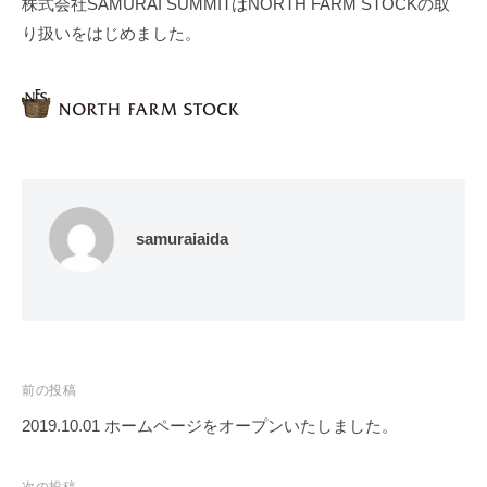
株式会社SAMURAI SUMMITはNORTH FARM STOCKの取
S
り扱いをはじめました。
U
M
M
I
T
samuraiaida
前の投稿
2019.10.01 ホームページをオープンいたしました。
投
稿
次の投稿